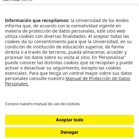
+(571) 339 49 49 ext. 1429
NORMATIVIDAD INSTITUCIONAL
Transparencia y acceso a información pública
Uso de datos personales
ENLACES RÁPIDOS
¿Quiénes somos?
¿Qué hacemos?
Investigación y formación
Cotización y reservas
Contáctanos
Universidad de los Andes | Vigilada Mineducación
Reconocimiento como Universidad: Decreto 1297 del 30 de mayo de 1964.
Reconocimiento personería jurídica: Resolución 28 del 23 de febrero de 1949 Minjusticia.